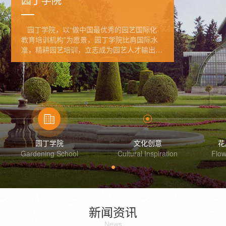
园丁学院，以“做中国最优秀的园艺国际化
教育培训机构”为愿景，园丁学院比肩国际水
准，精耕园艺培训，立志成为园艺人才输出的
领航者
园丁学院
文化创意
花
Gardening School
Cultural Inspiration
Flow
新闻资讯
News