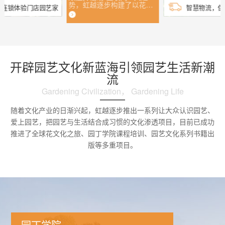
势，虹越逐步构建了以花彩
连锁体验门店园艺家
智慧物流，保
商城为核心...
家庭园艺
开辟园艺文化新蓝海引领园艺生活新潮
流
Gardening Civilization， Gardening Life
随着文化产业的日渐兴起，虹越逐步推出一系列让大众认识园艺、
爱上园艺，把园艺与生活结合成习惯的文化渗透项目，目前已成功
推进了全球花文化之旅、园丁学院课程培训、园艺文化系列书籍出
版等多重项目。
线上商城
园丁学院